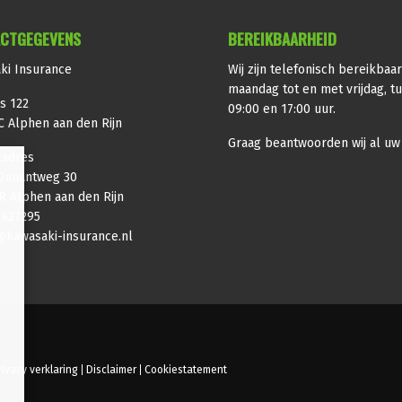
CTGEGEVENS
BEREIKBAARHEID
ki Insurance
Wij zijn telefonisch bereikbaa
maandag tot en met vrijdag, t
s 122
09:00 en 17:00 uur.
C Alphen aan den Rijn
Graag beantwoorden wij al uw
adres
Dunantweg 30
R Alphen aan den Rijn
-427295
@kawasaki-insurance.nl
rivacy verklaring
Disclaimer
Cookiestatement