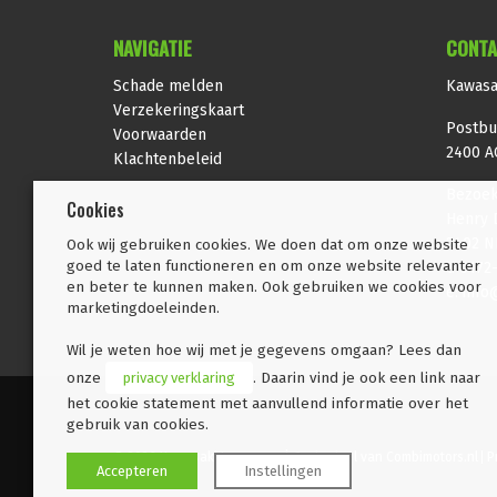
NAVIGATIE
CONTA
Schade melden
Kawasa
Verzekeringskaart
Postbu
Voorwaarden
2400 A
Klachtenbeleid
Bezoek
Cookies
Henry 
2402 N
Ook wij gebruiken cookies. We doen dat om onze website
goed te laten functioneren en om onze website relevanter
t:
0172
en beter te kunnen maken. Ook gebruiken we cookies voor
e:
info
marketingdoeleinden.
Wil je weten hoe wij met je gegevens omgaan? Lees dan
onze
privacy verklaring
. Daarin vind je ook een link naar
het cookie statement met aanvullend informatie over het
gebruik van cookies.
© 2026 Kawasaki Insurance | Onderdeel van
Combimotors.nl
P
Accepteren
Instellingen