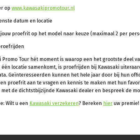
er op
www.kawasakipromotour.nl
enste datum en locatie
 jouw proefrit op het model naar keuze (maximaal 2 per per
proefrijden
 Promo Tour hét moment is waarop een het grootste deel va
én locatie samenkomt, is proefrijden bij Kawasaki uiteraard
ta. Geïnteresseerden kunnen het hele jaar door bij hun offi
een proefrit aan te vragen en kennis te maken met hun favo
p met de dichtstbijzijnde Kawasaki dealer en bespreek de mo
e:
Wilt u een
Kawasaki verzekeren
? Bereken
hier
uw premie!