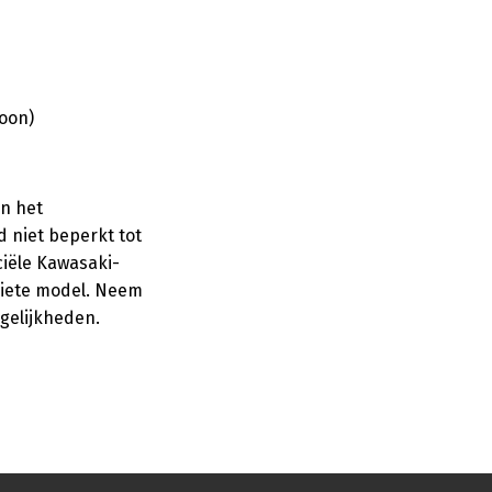
soon)
n het
 niet beperkt tot
ciële Kawasaki-
riete model. Neem
gelijkheden.