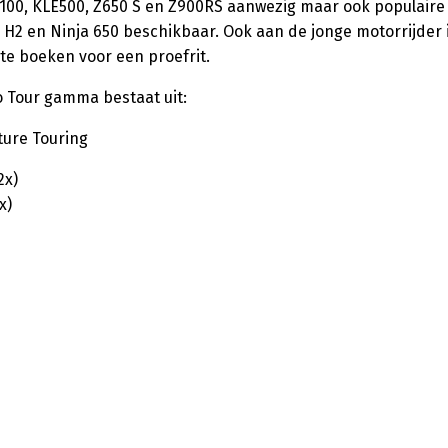
100, KLE500, Z650 S en Z900RS aanwezig maar ook populaire
Z H2 en Ninja 650 beschikbaar. Ook aan de jonge motorrijder i
 te boeken voor een proefrit.
o Tour gamma bestaat uit:
ture Touring
2x)
x)