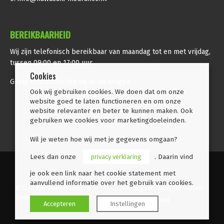
BEREIKBAARHEID
Wij zijn telefonisch bereikbaar van maandag tot en met vrijdag,
tussen 09:00 en 17:00 uur.
Cookies
Graag beantwoorden wij al uw vragen
Ook wij gebruiken cookies. We doen dat om onze
website goed te laten functioneren en om onze
website relevanter en beter te kunnen maken. Ook
gebruiken we cookies voor marketingdoeleinden.
Wil je weten hoe wij met je gegevens omgaan?
Lees dan onze
privacy verklaring
. Daarin vind
je ook een link naar het cookie statement met
aanvullend informatie over het gebruik van cookies.
© 2026 Kawasaki Insurance |
Privacy verklaring
Disclaimer
Onderdeel van
Combimotors.nl
Cookiestatement
Accepteren
Instellingen